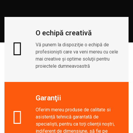
O echipă creativă
Vă punem la dispoziţie o echipă de
profesionişti care va veni mereu cu cele
mai creative şi optime soluţii pentru
proiectele dumneavoastră
Garanţii
Oferim mereu produse de calitate si
asistență tehnică garantată de
specialiști, pentru ca toți clienții noștri,
indiferent de dimensiune, să fie pe