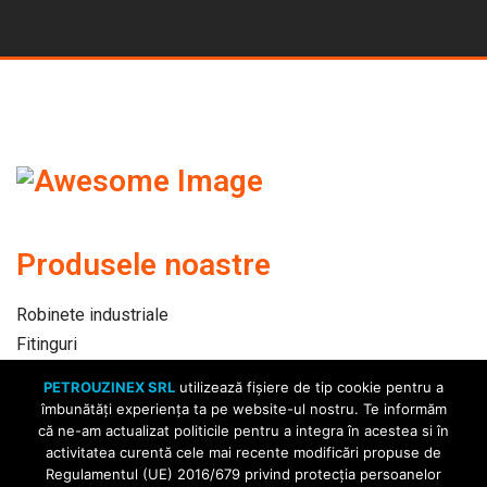
Produsele noastre
Robinete industriale
Fitinguri
Automatizari
PETROUZINEX SRL
utilizează fişiere de tip cookie pentru a
Ţevi
îmbunătăți experiența ta pe website-ul nostru. Te informăm
că ne-am actualizat politicile pentru a integra în acestea si în
activitatea curentă cele mai recente modificări propuse de
Legaturi utile
Regulamentul (UE) 2016/679 privind protecția persoanelor