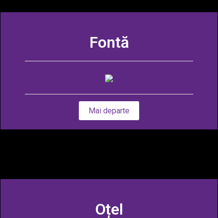
Fontă
Mai departe
Oțel