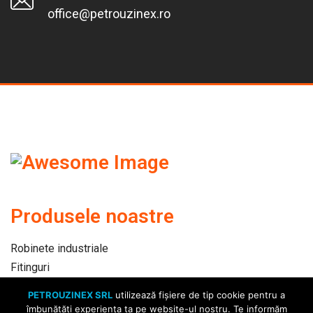
office@petrouzinex.ro
Produsele noastre
Robinete industriale
Fitinguri
Automatizari
PETROUZINEX SRL
utilizează fişiere de tip cookie pentru a
Ţevi
îmbunătăți experiența ta pe website-ul nostru. Te informăm